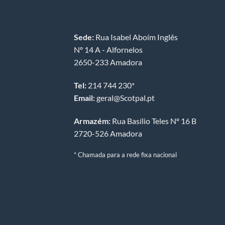
Sede:
Rua Isabel Aboím Inglês
Nº 14 A - Alfornelos
2650-233 Amadora
Tel:
214 744 230*
Email:
geral@Scotpal.pt
Armazém:
Rua Basílio Teles Nº 16 B
2720-526 Amadora
* Chamada para a rede fixa nacional