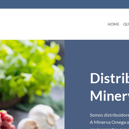
HOME
QU
Distri
Miner
Somos distribuidor
A Minerva Omega of