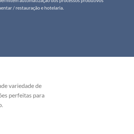
ermitem automatização dos processos produtivos
mentar / restauração e hotelaria.
nde variedade de
es perfeitas para
o.