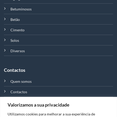
Betuminosos
Betão
Cimento
Solos
Diversos
Contactos
Quem somos
Contactos
Valorizamos a sua privacidade
Distribuidor e representante em Portugal da marca Matest,
Utilizamos cookies para melhorar a sua experiência de