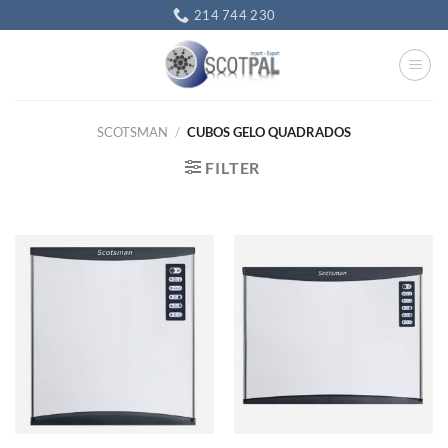
Skip
214 744 230
to
content
SCOTSMAN
/
CUBOS GELO QUADRADOS
FILTER