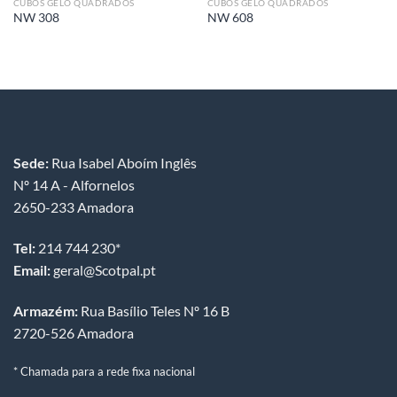
CUBOS GELO QUADRADOS
CUBOS GELO QUADRADOS
NW 308
NW 608
Sede:
Rua Isabel Aboím Inglês
Nº 14 A - Alfornelos
2650-233 Amadora
Tel:
214 744 230*
Email:
geral@Scotpal.pt
Armazém:
Rua Basílio Teles Nº 16 B
2720-526 Amadora
* Chamada para a rede fixa nacional