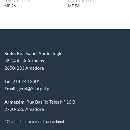
FLOCOS DE GELO
FLOCOS DE GELO
MF 26
MF 56
Sede:
Rua Isabel Aboím Inglês
Nº 14 A - Alfornelos
2650-233 Amadora
Tel:
214 744 230*
Email:
geral@Scotpal.pt
Armazém:
Rua Basílio Teles Nº 16 B
2720-526 Amadora
* Chamada para a rede fixa nacional