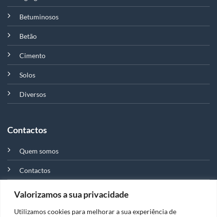
Betuminosos
Betão
Cimento
Solos
Diversos
Contactos
Quem somos
Contactos
Valorizamos a sua privacidade
Distribuidor e representante em Portugal da marca Matest,
Utilizamos cookies para melhorar a sua experiência de