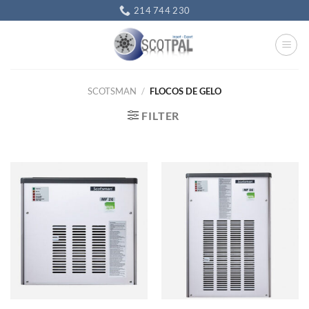
Skip
214 744 230
to
content
SCOTSMAN
/
FLOCOS DE GELO
FILTER