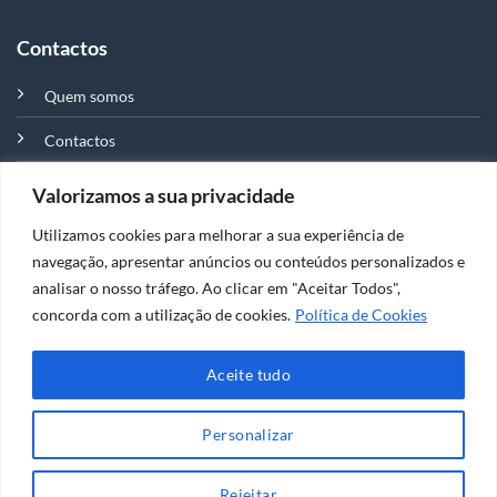
Contactos
Quem somos
Contactos
Valorizamos a sua privacidade
Distribuidor e representante em Portugal da marca Matest,
Utilizamos cookies para melhorar a sua experiência de
líder mundial de equipamentos e materiais para a indústria
navegação, apresentar anúncios ou conteúdos personalizados e
da construção e engenharia civil.
analisar o nosso tráfego. Ao clicar em "Aceitar Todos",
concorda com a utilização de cookies.
Política de Cookies
Aceite tudo
Personalizar
© 2026 Scotpal. Todos os direitos reservados
Política de Privacidade
|
Centro de Arbitragem de Conflitos de
Rejeitar