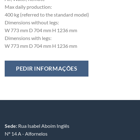
Max daily production:
400 kg (referred to the standard model)
Dimensions without legs:
W 773 mm D 704 mm H 1236 mm
Dimensions with legs:
W 773 mm D 704 mm H 1236 mm
Sede:
Rua Isabel Aboím Inglês
Nº 14 A - Alfornelos